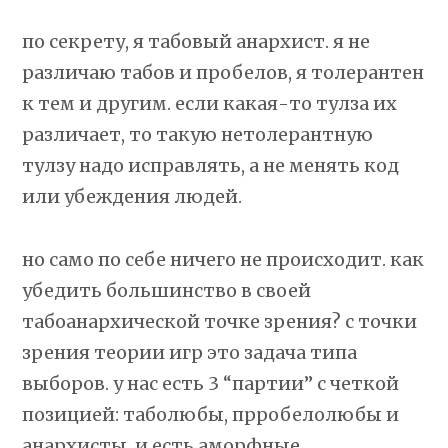
по секрету, я табовый анархист. я не
различаю табов и пробелов, я толерантен
к тем и другим. если какая-то тулза их
различает, то такую нетолерантную
тулзу надо исправлять, а не менять код
или убеждения людей.
но само по себе ничего не происходит. как
убедить большинство в своей
табоанархической точке зрения? с точки
зрения теории игр это задача типа
выборов. у нас есть 3 “партии” с четкой
позицией: таболюбы, прробелолюбы и
анархисты. и есть аморфные